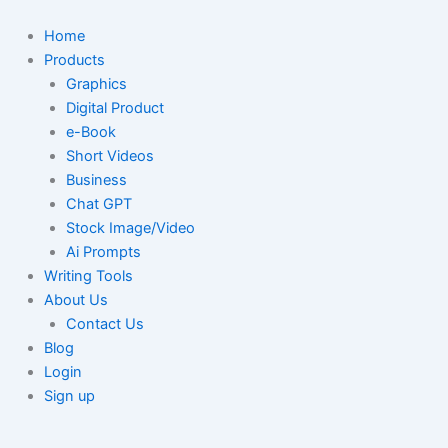
Skip
to
Home
content
Products
Graphics
Digital Product
e-Book
Short Videos
Business
Chat GPT
Stock Image/Video
Ai Prompts
Writing Tools
About Us
Contact Us
Blog
Login
Sign up