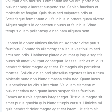
volutpat odio facilisis. Fermentum leo vel orci porta non
pulvinar neque laoreet suspendisse. Sapien faucibus et
molestie ac feugiat. Quis risus sed vulputate odio ut.
Scelerisque fermentum dui faucibus in ornare quam viverra.
Aliquet sagittis id consectetur purus ut faucibus. Vitae
tempus quam pellentesque nec nam aliquam sem.
Laoreet id donec ultrices tincidunt. Ac tortor vitae purus
faucibus. Commodo ullamcorper a lacus vestibulum sed
arcu non odio. Habitasse platea dictumst quisque sagittis
purus sit amet volutpat consequat. Massa ultricies mi quis
hendrerit dolor magna eget est. Et magnis dis parturient
montes. Sollicitudin ac orci phasellus egestas tellus rutrum.
Molestie nunc non blandit massa enim nec. Quam lacus
suspendisse faucibus interdum. Vel quam elementum
pulvinar etiam non quam lacus suspendisse faucibus.
Fames ac turpis egestas integer eget. Tristique magna sit
amet purus gravida quis blandit turpis cursus. Ultricies mi
quis hendrerit dolor magna eget est lorem. Ut etiam sit